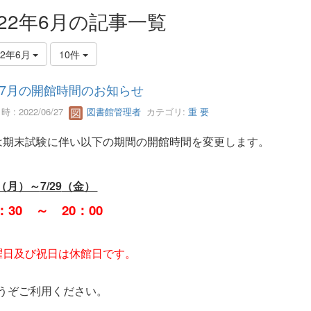
022年6月の記事一覧
22年6月
10件
7月の開館時間のお知らせ
 : 2022/06/27
図書館管理者
カテゴリ:
重 要
は期末試験に伴い以下の期間の開館時間を変更します。
（月）～
7/29
（金）
：
30
～
20
：
00
曜日及び祝日は休館日です。
ぞご利用ください。