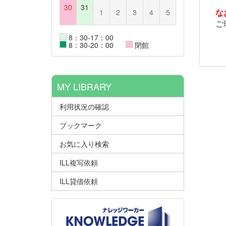
30
31
な
1
2
3
4
5
ご理
8：30-17：00
8：30-20：00
閉館
MY LIBRARY
利用状況の確認
ブックマーク
お気に入り検索
ILL複写依頼
ILL貸借依頼