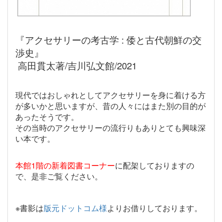
『アクセサリーの考古学
:
倭と古代朝鮮の交
渉史』
高田貫太著
/
吉川弘文館
/2021
現代ではおしゃれとしてアクセサリーを身に着ける方
が多いかと思いますが、昔の人々にはまた別の目的が
あったそうです。
その当時のアクセサリーの流行りもありとても興味深
い本です。
本館
1
階の新着図書コーナー
に配架しておりますの
で、是非ご覧ください。
※
書影は
版元ドットコム様
よりお借りしております。