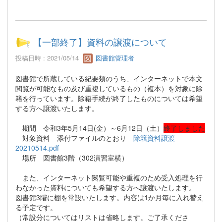
【一部終了】資料の譲渡について
投稿日時 : 2021/05/14
図書館管理者
図書館で所蔵している紀要類のうち、インターネットで本文
閲覧が可能なもの及び重複しているもの（複本）を対象に除
籍を行っています。除籍手続が終了したものについては希望
する方へ譲渡いたします。
期間 令和3年5月14日(金）～6月12日（土）
終了しました
対象資料 添付ファイルのとおり
除籍資料譲渡
20210514.pdf
場所 図書館3階（302演習室横）
また、インターネット閲覧可能や重複のため受入処理を行
わなかった資料についても希望する方へ譲渡いたします。
図書館3階に棚を常設いたします。内容は1か月毎に入れ替え
る予定です。
（常設分についてはリストは省略します。ご了承くださ