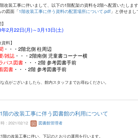
1階改装工事に伴いまして、以下の1階配架の資料を2階へ配置いたしま
らの図面「
1階改装工事に伴う資料の配置場所について.pdf
」と併せまし
間】
年2月22日(月)～3月13日(土)
象資料】
聞
・・・2階北側 柱周辺
要/雑誌
・・・2階南側 児童書コーナー横
ラバス図書
・・・2階 参考図書手前
着図書
・・・2階 参考図書手前
明な点がございましたら、館内スタッフまでお尋ねください。
1階の改装工事に伴う図書館の利用について
 : 2021/02/12
図書館管理者
館1階の改装工事に伴い、下記のとおりの運用を行います。