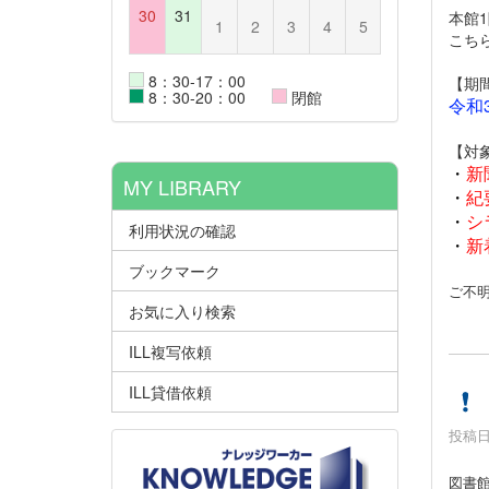
30
31
本館
1
2
3
4
5
こち
8：30-17：00
【期
8：30-20：00
閉館
令和3
【対
・
新
MY LIBRARY
・
紀
・
シ
利用状況の確認
・
新
ブックマーク
ご不
お気に入り検索
ILL複写依頼
ILL貸借依頼
投稿日時
図書