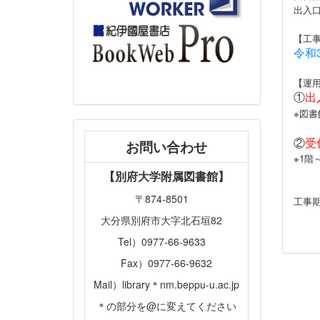
出入
【工
令和
【運
①
出
※図書
②
受
お問い合わせ
※1階
【別府大学附属図書館】
〒874-8501
工事
大分県別府市大字北石垣82
Tel）0977-66-9633
Fax）0977-66-9632
Mail）library＊nm.beppu-u.ac.jp
＊の部分を@に変えてください