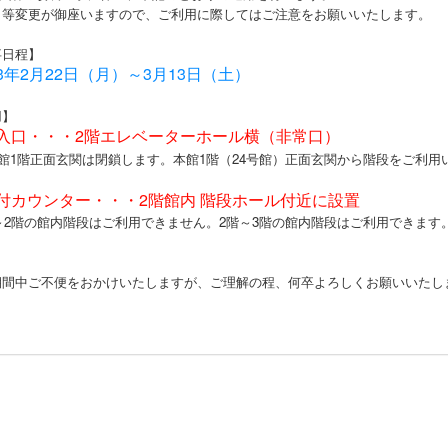
口等変更が御座いますので、ご利用に際してはご注意をお願いいたします。
事日程】
3年2月22日（月）～3月13日（土）
用】
入口・・・2階エレベーターホール横（非常口）
館1階正面玄関は閉鎖します。本館1階（24号館）正面玄関から階段をご利用
付カウンター・・・2階館内 階段ホール付近に設置
～2階の館内階段はご利用できません。2階～3階の館内階段はご利用できます
期間中ご不便をおかけいたしますが、ご理解の程、何卒よろしくお願いいたし