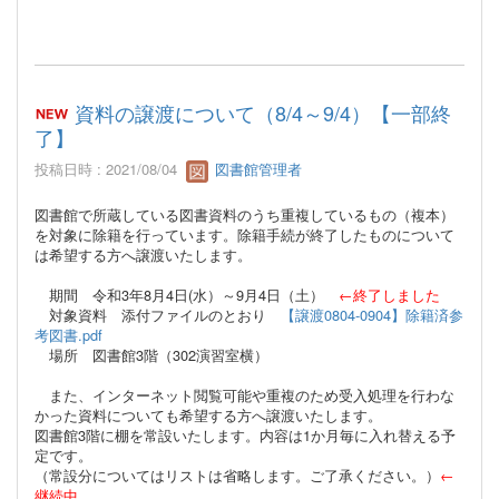
資料の譲渡について（8/4～9/4）【一部終
了】
投稿日時 : 2021/08/04
図書館管理者
図書館で所蔵している図書資料のうち重複しているもの（複本）
を対象に除籍を行っています。除籍手続が終了したものについて
は希望する方へ譲渡いたします。
期間 令和3年8月4日(水）～9月4日（土）
←終了しました
対象資料 添付ファイルのとおり
【譲渡0804-0904】除籍済参
考図書.pdf
場所 図書館3階（302演習室横）
また、インターネット閲覧可能や重複のため受入処理を行わな
かった資料についても希望する方へ譲渡いたします。
図書館3階に棚を常設いたします。内容は1か月毎に入れ替える予
定です。
（常設分についてはリストは省略します。ご了承ください。）
←
継続中