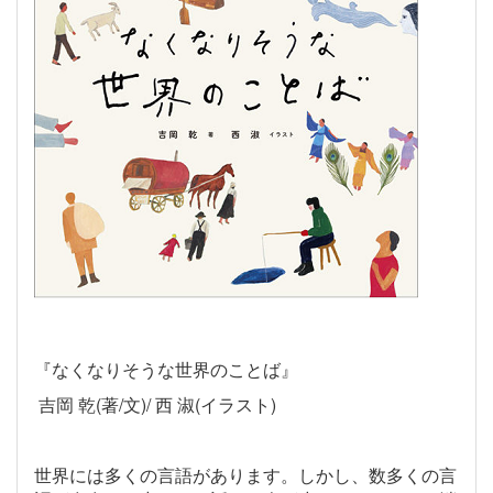
『なくなりそうな世界のことば』
吉岡 乾
(
著
/
文
)/
西 淑
(
イラスト
)
世界には多くの言語があります。しかし、数多くの言