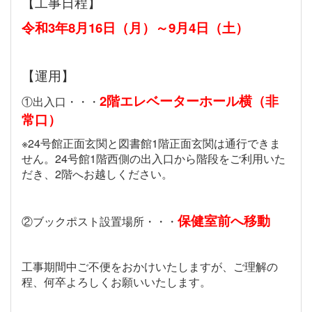
【工事日程】
令和
3
年
8
月
16
日（月）～
9
月
4
日（土）
【運用】
2
階エレベーターホール横（非
①出入口・・・
常口）
※24号館正面玄関と図書館
1
階正面玄関は通行できま
せん。
24
号館
1
階西側の出入口から階段をご利用いた
だき、
2
階へお越しください。
保健室前
へ移動
②ブックポスト設置場所・・・
工事期間中ご不便をおかけいたしますが、ご理解の
程、何卒よろしくお願いいたします。