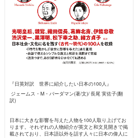
『日英対訳 世界に紹介したい日本の
100
人』
ジェームス・
M
・バーダマン
(
著
/
文
)/
長尾 実佐子
(
翻
訳
)
日本に大きな影響を与えた人物を
100
人取り上げてお
ります。それぞれの人物紹介が英文と和文見開きで掲
載されており、日本語以外を話す人々に日本の偉人に