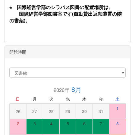
※ 国際経営学部のシラバス図書の配置場所は、
国際経営学部図書室です(自動貸出返却装置の隣
の書架)。
開館時間
8月
2026年
日
月
火
水
木
金
土
1
26
27
28
29
30
31
2
3
4
5
6
7
8