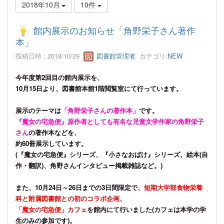
2018年10月
10件
館内展示のお知らせ「角野栄子さん著作
本」
投稿日時 : 2018/10/29
図書館管理者
カテゴリ:
NEW
今年度第2回目の館内展示を、
10月15日より、図書館本館1階閲覧室にて行っています。
展示のテーマは
「角野栄子さんの著作本」
です。
『魔女の宅急便』原作者としても有名な児童文学作家の角野栄子
さん
の著作本などを、
約60冊展示しています。
(『魔女の宅急便』シリーズ、『小さなおばけ』シリーズ、絵本(自
作・翻訳)、角野さんインタビュー掲載雑誌など。)
また、10月24日～26日までの3日間限定で、
短期大学部食物栄養
科と附属図書館との初のコラボ企画
、
「魔女の宅急便」カフェ
を館内にて行いました(カフェは本学の学
生のみの参加です)。