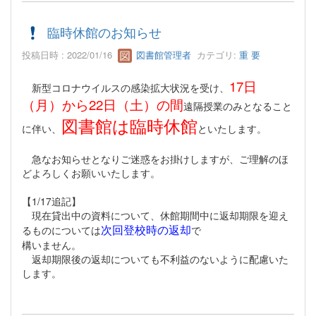
臨時休館のお知らせ
投稿日時 : 2022/01/16
図書館管理者
カテゴリ:
重 要
17日
新型コロナウイルスの感染拡大状況を受け、
（月）から22日（土）の間
遠隔授業のみとなること
図書館は臨時休館
に伴い、
といたします。
急なお知らせとなりご迷惑をお掛けしますが、ご理解のほ
どよろしくお願いいたします。
【1/17追記】
現在貸出中の資料について、休館期間中に返却期限を迎え
次回登校時の返却
るものについては
で
構いません。
返却期限後の返却についても不利益のないように配慮いた
します。