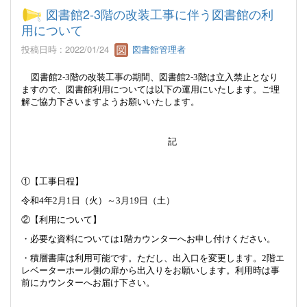
図書館2-3階の改装工事に伴う図書館の利
用について
投稿日時 : 2022/01/24
図書館管理者
図書館
2-3
階の改装工事の期間
、図書館
2-3
階は立入禁止となり
ますので、図書館利用については以下の運用にいたします。ご理
解ご協力下さいますようお願いいたします。
記
①【工事日程】
令和
4
年
2
月
1
日（火）～
3
月
19
日（土）
②【利用について】
・必要な資料については
1
階カウンターへお申し付けください。
・積層書庫は利用可能です。ただし、出入口を変更します。
2
階エ
レベーターホール側の扉から出入りをお願いします。利用時は事
前にカウンターへお届け下さい。