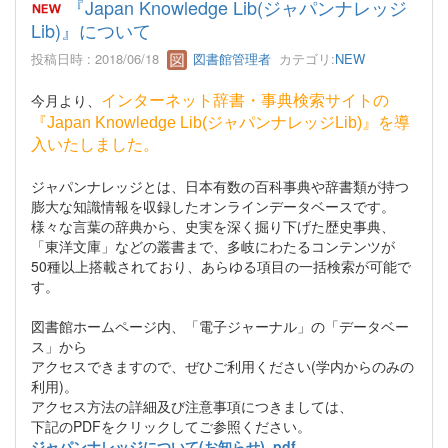
『Japan Knowledge Lib(ジャパンナレッジ
Lib)』について
投稿日時 : 2018/06/18
図書館管理者
カテゴリ:
NEW
今月より、
インターネット辞書・事典検索サイトの
『Japan Knowledge Lib(ジャパンナレッジLib)』を導
入いたしました。
ジャパンナレッジとは、日本有数の百科事典や辞書類が持つ
膨大な知識情報を収録したオンラインデータベースです。
様々な言葉の辞典から、史実を深く掘り下げた歴史事典、
「東洋文庫」などの叢書まで、多岐にわたるコンテンツが
50種以上搭載されており、あらゆる項目の一括検索が可能で
す。
図書館ホームページ内、「電子ジャーナル」の「データベー
ス」から
アクセスできますので、ぜひご利用ください(学内からのみの
利用)。
アクセス方法の詳細及び注意事項につきましては、
下記のPDFをクリックしてご参照ください。
ジャパンナレッジについて(お知らせ) .pdf