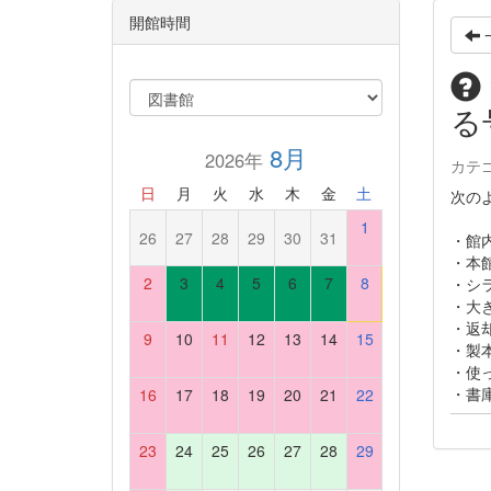
開館時間
る
8月
2026年
カテ
日
月
火
水
木
金
土
次の
1
26
27
28
29
30
31
・館
・本
2
3
4
5
6
7
8
・シ
・大
・返
9
10
11
12
13
14
15
・製
・使
・書
16
17
18
19
20
21
22
23
24
25
26
27
28
29