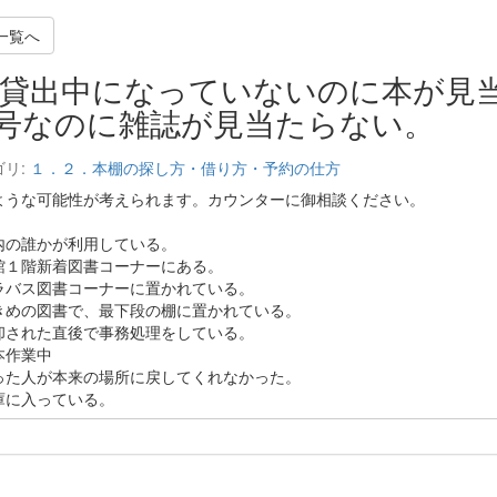
一覧へ
貸出中になっていないのに本が見
号なのに雑誌が見当たらない。
ゴリ:
１．２．本棚の探し方・借り方・予約の仕方
ような可能性が考えられます。カウンターに御相談ください。
内の誰かが利用している。
館１階新着図書コーナーにある。
ラバス図書コーナーに置かれている。
きめの図書で、最下段の棚に置かれている。
却された直後で事務処理をしている。
本作業中
った人が本来の場所に戻してくれなかった。
庫に入っている。